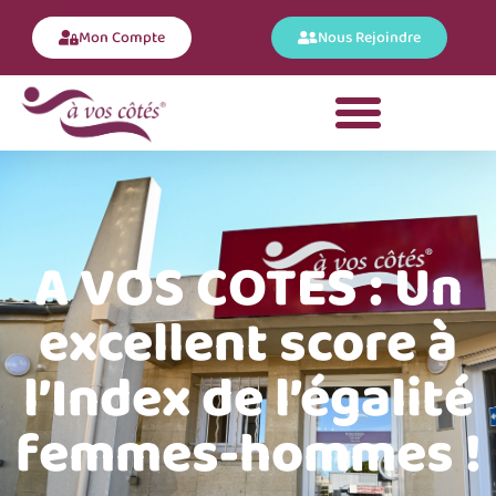
Mon Compte
Nous Rejoindre
A VOS COTES : Un
excellent score à
l’Index de l’égalité
femmes-hommes !