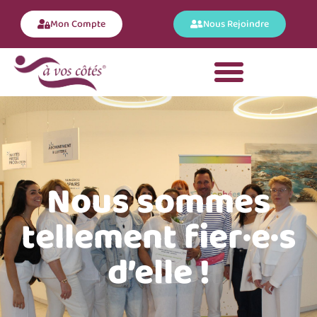
Mon Compte
Nous Rejoindre
Nous sommes
tellement fier·e·s
d’elle !